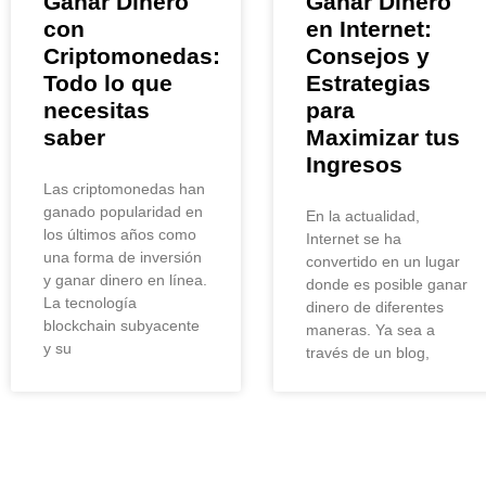
Ganar Dinero
Ganar Dinero
con
en Internet:
Criptomonedas:
Consejos y
Todo lo que
Estrategias
necesitas
para
saber
Maximizar tus
Ingresos
Las criptomonedas han
ganado popularidad en
En la actualidad,
los últimos años como
Internet se ha
una forma de inversión
convertido en un lugar
y ganar dinero en línea.
donde es posible ganar
La tecnología
dinero de diferentes
blockchain subyacente
maneras. Ya sea a
y su
través de un blog,