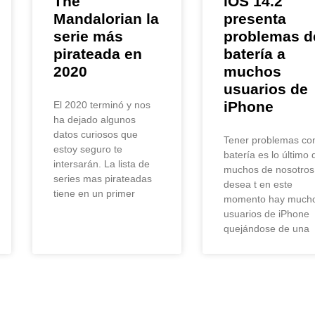
The
iOS 14.2
Mandalorian la
presenta
serie más
problemas d
pirateada en
batería a
2020
muchos
usuarios de
iPhone
El 2020 terminó y nos
ha dejado algunos
datos curiosos que
Tener problemas con
estoy seguro te
batería es lo último
intersarán. La lista de
muchos de nosotros
series mas pirateadas
desea t en este
tiene en un primer
momento hay much
usuarios de iPhone
quejándose de una